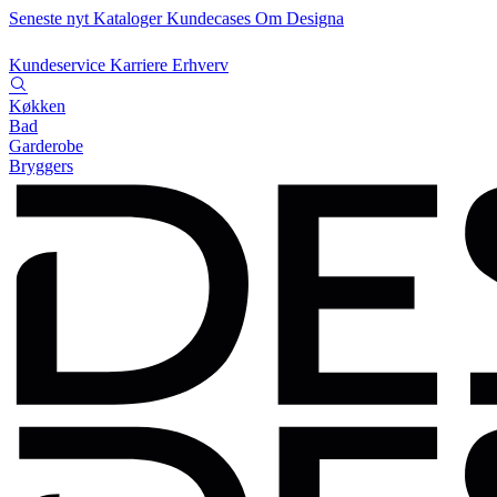
Seneste nyt
Kataloger
Kundecases
Om Designa
Kundeservice
Karriere
Erhverv
Køkken
Bad
Garderobe
Bryggers