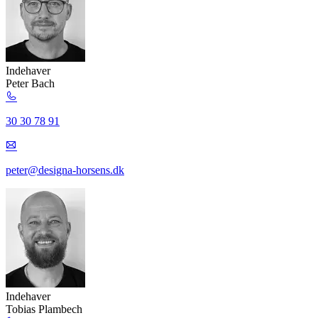
Indehaver
Peter Bach
30 30 78 91
peter@designa-horsens.dk
Indehaver
Tobias Plambech