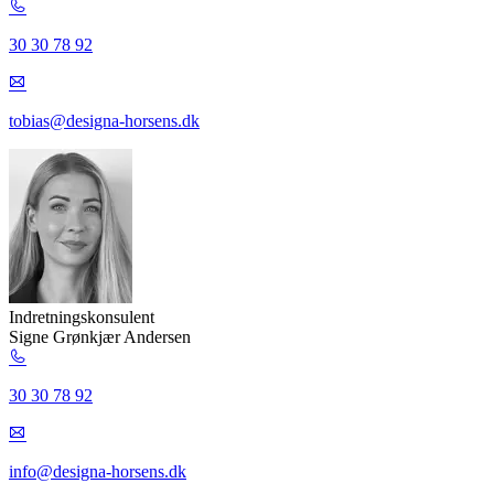
30 30 78 92
tobias@designa-horsens.dk
Indretningskonsulent
Signe Grønkjær Andersen
30 30 78 92
info@designa-horsens.dk