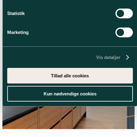
Erhvervscases
Statistik
Se andre erhvervscases
Marketing
Vis detaljer
Tillad alle cookies
Kun nødvendige cookies