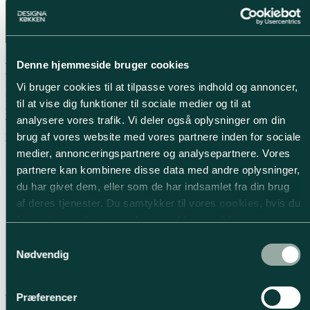
Denne hjemmeside bruger cookies
Firmaprofil
Vi bruger cookies til at tilpasse vores indhold og annoncer,
De to erhvervscentre Designa København og Glostrup tilbyder
til at vise dig funktioner til sociale medier og til at
markedets bredeste sortiment, dokumenteret produktkvalitet og
analysere vores trafik. Vi deler også oplysninger om din
bæredygtighed, kort leveringstid - og yderst konkurrencedygtige
priser.
brug af vores website med vores partnere inden for sociale
medier, annonceringspartnere og analysepartnere. Vores
Designa Køkken leverer inventar som er dokumenteret via en
partnere kan kombinere disse data med andre oplysninger,
EPD (miljøvaredeklaration) og en LCA (livscyklusanalyse).
EPD’en er udregnet på 1 kg inventar, hvilket gør det muligt at
du har givet dem, eller som de har indsamlet fra din brug
dokumentere og skalere et repræsentativt gennemsnit af
af deres tjenester. Du samtykker til vores
cookies
, hvis du
virksomhedens køkkenløsninger.
fortsætter med at anvende vores hjemmeside.
Hele Designas sortiment har Dansk Indeklima Mærkning.
Samtykkevalg
Nødvendig
Alle korpusdele, herunder skabe, er produceret af spånplader,
der består af mere end 98 % genanvendeligt materiale.
Fotokredits: Rikke Westesen
Præferencer