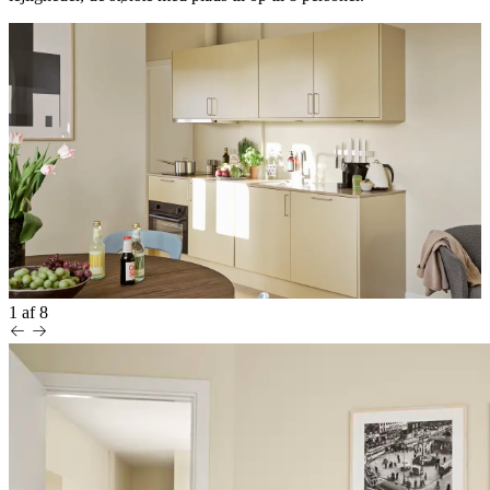
1
af
8