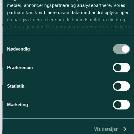
medier, annonceringspartnere og analysepartnere. Vores
partnere kan kombinere disse data med andre oplysninger,
du har givet dem, eller som de har indsamlet fra din brug
af deres tjenester. Du samtykker til vores
cookies
, hvis du
Mulighederne er mange.
fortsætter med at anvende vores hjemmeside.
Valget er dit.
Samtykkevalg
Nødvendig
Præferencer
Statistik
Marketing
Vis detaljer