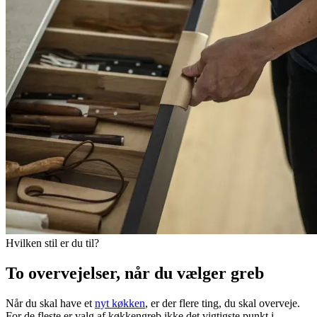
Hvilken stil er du til?
To overvejelser, når du vælger greb
Når du skal have et
nyt køkken
, er der flere ting, du skal overveje.
For de fleste er valg af køkkengreb ikke det vigtigste punkt i