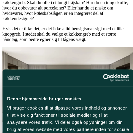
køkkengreb. Skal du ofte i et tungt højskab? Har du en tung skuffe,
hvor du opbevarer alt porcelænet? Eller har du et ønske om
hvidevarer, hvor køleskabslågen er en integreret del af
køkkendesignet?
Hvis det er tilfældet, er det ikke altid hensigtsmæssigt med et lille
knopgreb. I stedet skal du vælge et køkkengreb med et større
håndtag, som bedre egner sig til lågens vægt.
Denne hjemmeside bruger cookies
Vi bruger cookies til at tilpasse vores indhold og annoncer,
til at vise dig funktioner til sociale medier og til at
analysere vores trafik. Vi deler også oplysninger om din
Et effektfuldt redskab, hvis du ønsker at renovere dit køkken eller
brug af vores website med vores partnere inden for sociale
give det et nyt, frisk pust.