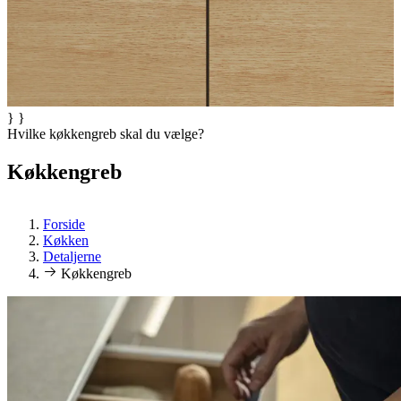
} }
Hvilke køkkengreb skal du vælge?
Køkkengreb
Forside
Køkken
Detaljerne
Køkkengreb