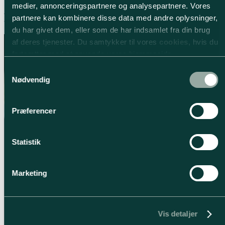
medier, annonceringspartnere og analysepartnere. Vores
Perfekt til fornyelse
partnere kan kombinere disse data med andre oplysninger,
du har givet dem, eller som de har indsamlet fra din brug
af deres tjenester. Du samtykker til vores
cookies
, hvis du
fortsætter med at anvende vores hjemmeside.
Samtykkevalg
Nødvendig
Præferencer
Statistik
Marketing
Vis detaljer