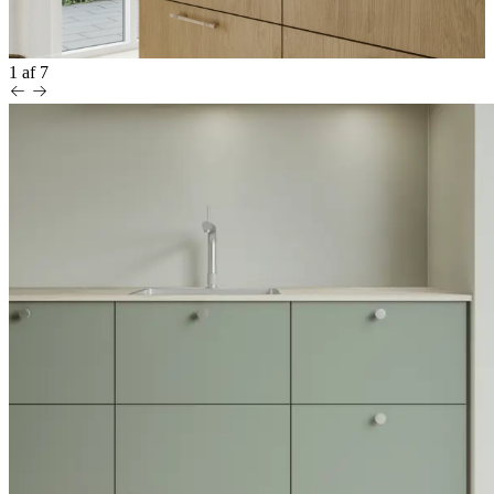
1
af
7