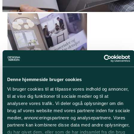
Oplev bordpladerne hos Designa
Denne hjemmeside bruger cookies
Designa samarbejder med nøje udvalgte leverandører, som deler
vores passion for kvalitet og innovation. Vores produkter stammer
Vi bruger cookies til at tilpasse vores indhold og annoncer,
fra anerkendte mærker, der leverer materialer og løsninger, der
til at vise dig funktioner til sociale medier og til at
kombinerer funktionalitet med æstetik. Vi arbejder tæt sammen med
analysere vores trafik. Vi deler også oplysninger om din
vores leverandører for at sikre, at hvert køkken fra Designa ikke kun
er smukt, men også bygget til at holde.
brug af vores website med vores partnere inden for sociale
medier, annonceringspartnere og analysepartnere. Vores
Oplev produkterne i vores butikker eller i vores katalog.
partnere kan kombinere disse data med andre oplysninger,
Find Designa butik
Hent vores kataloger
du har givet dem, eller som de har indsamlet fra din brug