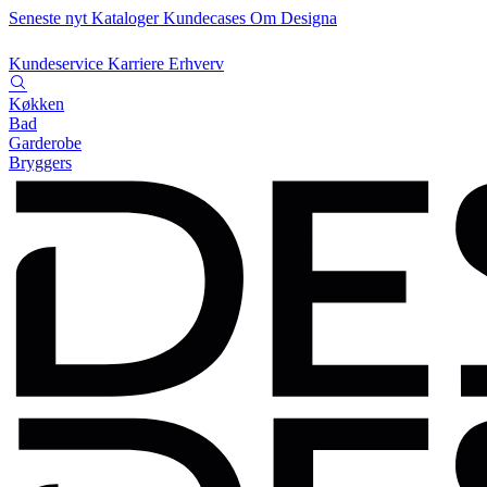
Seneste nyt
Kataloger
Kundecases
Om Designa
Kundeservice
Karriere
Erhverv
Køkken
Bad
Garderobe
Bryggers