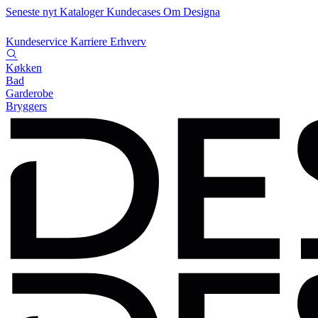
Seneste nyt
Kataloger
Kundecases
Om Designa
Kundeservice
Karriere
Erhverv
Køkken
Bad
Garderobe
Bryggers