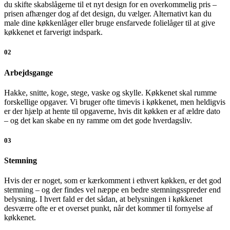
du skifte skabslågerne til et nyt design for en overkommelig pris –
prisen afhænger dog af det design, du vælger. Alternativt kan du
male dine køkkenlåger eller bruge ensfarvede folielåger til at give
køkkenet et farverigt indspark.
02
Arbejdsgange
Hakke, snitte, koge, stege, vaske og skylle. Køkkenet skal rumme
forskellige opgaver. Vi bruger ofte timevis i køkkenet, men heldigvis
er der hjælp at hente til opgaverne, hvis dit køkken er af ældre dato
– og det kan skabe en ny ramme om det gode hverdagsliv.
03
Stemning
Hvis der er noget, som er kærkomment i ethvert køkken, er det god
stemning – og der findes vel næppe en bedre stemningsspreder end
belysning. I hvert fald er det sådan, at belysningen i køkkenet
desværre ofte er et overset punkt, når det kommer til fornyelse af
køkkenet.