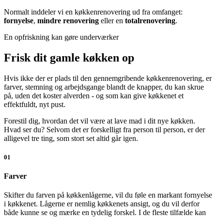
Normalt inddeler vi en køkkenrenovering ud fra omfanget:
fornyelse
,
mindre renovering
eller en
totalrenovering
.
En opfriskning kan gøre underværker
Frisk dit gamle køkken op
Hvis ikke der er plads til den gennemgribende køkkenrenovering, er
farver, stemning og arbejdsgange blandt de knapper, du kan skrue
på, uden det koster alverden - og som kan give køkkenet et
effektfuldt, nyt pust.
Forestil dig, hvordan det vil være at lave mad i dit nye køkken.
Hvad ser du? Selvom det er forskelligt fra person til person, er der
alligevel tre ting, som stort set altid går igen.
01
Farver
Skifter du farven på køkkenlågerne, vil du føle en markant fornyelse
i køkkenet. Lågerne er nemlig køkkenets ansigt, og du vil derfor
både kunne se og mærke en tydelig forskel. I de fleste tilfælde kan