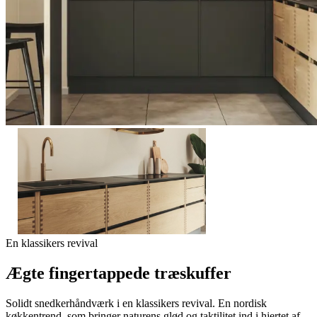
En klassikers revival
Ægte fingertappede træskuffer
Solidt snedkerhåndværk i en klassikers revival. En nordisk
køkkentrend, som bringer naturens glød og taktilitet ind i hjertet af